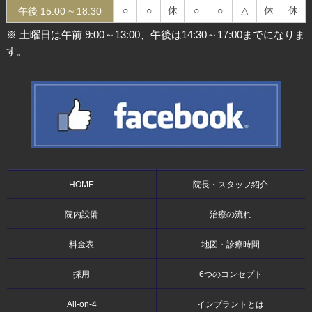
○
○
休
○
○
△
休
休
午後 15:00 ~
18:30
※ 土曜日は午前 9:00～13:00、午後は14:30～17:00までになりま
す。
HOME
院長・スタッフ紹介
院内設備
治療の流れ
料金表
地図・診療時間
採用
6つのコンセプト
All-on-4
インプラントとは