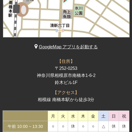
GoogleMap アプリを起動する
【住所】
〒252-0253
神奈川県相模原市南橋本1-6-2
鈴木ビル1F
【アクセス】
相模線 南橋本駅から徒歩3分
月
火
水
木
金
土
日
祝
○
○
休
○
○
△
休
休
午前 10:00 ~
13:30