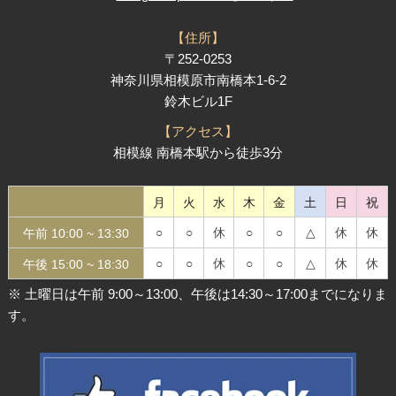
【住所】
〒252-0253
神奈川県相模原市南橋本1-6-2
鈴木ビル1F
【アクセス】
相模線 南橋本駅から徒歩3分
月
火
水
木
金
土
日
祝
○
○
休
○
○
△
休
休
午前 10:00 ~
13:30
○
○
休
○
○
△
休
休
午後 15:00 ~
18:30
※ 土曜日は午前 9:00～13:00、午後は14:30～17:00までになりま
す。