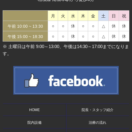
月
火
水
木
金
土
日
祝
○
○
休
○
○
△
休
休
午前 10:00 ~
13:30
○
○
休
○
○
△
休
休
午後 15:00 ~
18:30
※ 土曜日は午前 9:00～13:00、午後は14:30～17:00までになりま
す。
HOME
院長・スタッフ紹介
院内設備
治療の流れ