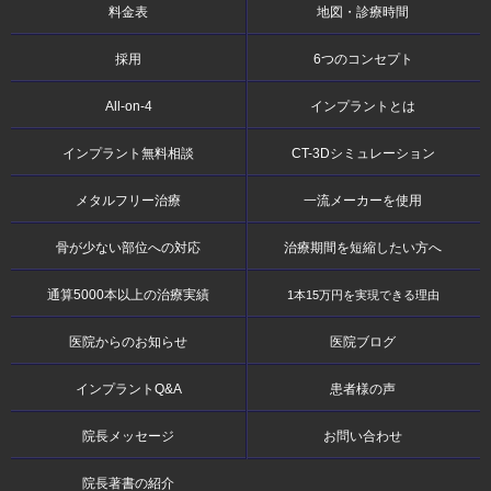
料金表
地図・診療時間
採用
6つのコンセプト
All-on-4
インプラントとは
インプラント無料相談
CT-3Dシミュレーション
メタルフリー治療
一流メーカーを使用
骨が少ない部位への対応
治療期間を短縮
したい方へ
通算5000本以上の
治療実績
1本15万円を実現できる理由
医院からのお知らせ
医院ブログ
インプラントQ&A
患者様の声
院長メッセージ
お問い合わせ
院長著書の紹介